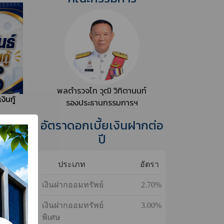
พลตำรวจโท กฤตธาพล ยี่สาคร
ประธานกรรมการดำเนินการฯ
ินกู้
คณะกรรมการ
พลตำรวจโท วุฒิ วิทิตานนท์
ินกู้
รองประธานกรรมการฯ
อัตราดอกเบี้ยเงินฝากต่อ
ทั้งหมด
ปี