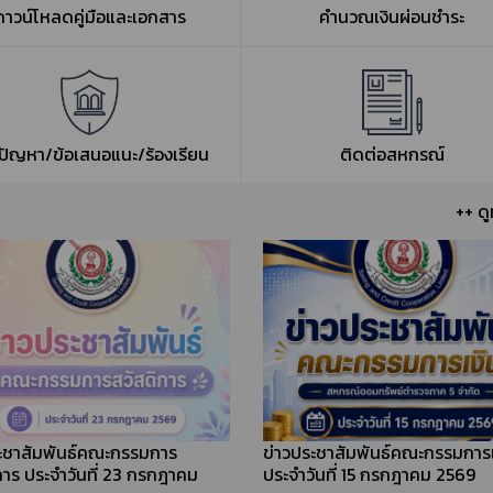
ดาวน์โหลดคู่มือและเอกสาร
คำนวณเงินผ่อนชำระ
งปัญหา/ข้อเสนอแนะ/ร้องเรียน
ติดต่อสหกรณ์
++ ดู