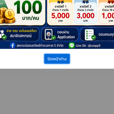
สริม เพิ่มคุณภาพชีวิตให้กับ
จาก "โครงการส่งเสริมการออมทร
กสหกรณ์ ประจำปี 2569
ฉลองครบรอบ 20 ปี แห่งการก่อต
ตร “การย้อมสีธรรมชาติ”
สหกรณ์ "
++ ดู
สหกรณ์ออมทรัพย์ตำรวจภูธร
ภาค 5 จำกัด
ปิดหน้าต่าง