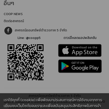
อื่นๆ
COOP NEWS
ติดต่อสหกรณ์
สหกรณ์ออมทรัพย์ตำรวจภาค 5 จำกัด
Line : @coopp5
ดาวน์โหลดแอปพลิเคชัน
สหกรณ์ออมทรัพย์ตำรวจภาค 5 จำกัด
เราใช้คุกกี้ (cookie) เพื่อพัฒนาประสบการณ์การใช้งานจากการ
เลขที่ 311 ถนนมหิดล ตำบลหนองหอย อำเภอเมือง จังหวัดเชียงใหม่ 50000
เยี่ยมชมเว็บไซต์ของเราและเพื่อสนับสนุนประสิทธิภาพในการนำ
โทรศัพท์ : 053-141224, 053-141225, 081-1533384, 081-1533395