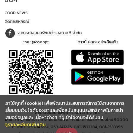
COOP NEWS
ติดต่อสหกรณ์
สหกรณ์ออมทรัพย์ตำรวจภาค 5 จำกัด
Line : @coopp5
ดาวน์โหลดแอปพลิเคชัน
เราใช้คุกกี้ (cookie) เพื่อพัฒนาประสบการณ์การใช้งานจากการ
เยี่ยมชมเว็บไซต์ของเราและเพื่อสนับสนุนประสิทธิภาพในการนำ
สหกรณ์ออมทรัพย์ตำรวจภาค 5 จำกัด
เสนอข้อมูลและ เนื้อหาต่างๆ ที่ผู้เข้าใช้งานจะได้รับชม
เลขที่ 311 ถนนมหิดล ตำบลหนองหอย อำเภอเมือง จังหวัดเชียงใหม่ 50000
ดูรายละเอียดเพิ่มเติม
โทรศัพท์ : 053-141224, 053-141225, 081-1533384, 081-1533395