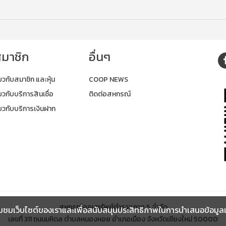
สมาชิก
อื่นๆ
ยวกับสมาชิก และหุ้น
COOP NEWS
วกับบริการสินเชื่อ
ติดต่อสหกรณ์
ยวกับบริการเงินฝาก
สหกรณ์ออมทรัพย์ตำรวจภาค 5 จำกัด
ชมเว็บไซต์ของเราและเพื่อสนับสนุนประสิทธิภาพในการนำเสนอข้อมูลและ เ
เลขที่ 311 ถนนมหิดล ตำบลหนองหอย อำเภอเมือง จังหวัดเชียงใหม่ 50000