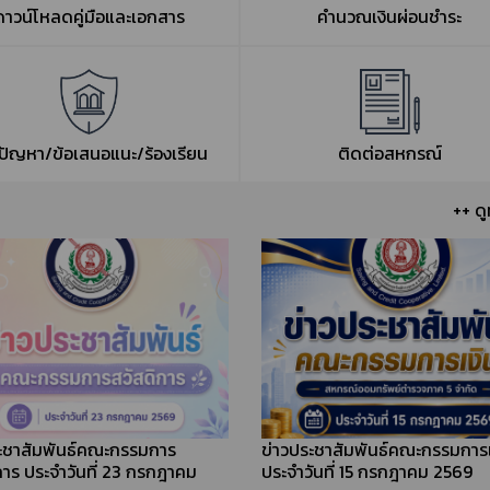
ดาวน์โหลดคู่มือและเอกสาร
คำนวณเงินผ่อนชำระ
งปัญหา/ข้อเสนอแนะ/ร้องเรียน
ติดต่อสหกรณ์
++ ดู