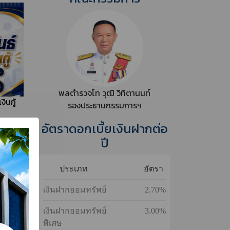
พลตำรวจโท กฤตธาพล ยี่สาคร
ประธานกรรมการดำเนินการฯ
ินกู้
คณะกรรมการ
พลตำรวจโท วุฒิ วิทิตานนท์
ินกู้
รองประธานกรรมการฯ
อัตราดอกเบี้ยเงินฝากต่อ
ทั้งหมด
ปี