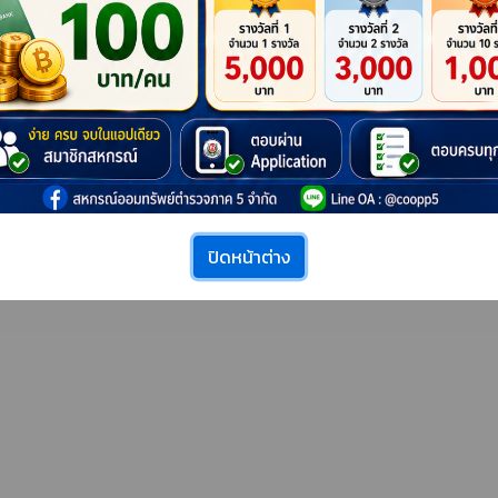
สริม เพิ่มคุณภาพชีวิตให้กับ
จาก "โครงการส่งเสริมการออมทร
กสหกรณ์ ประจำปี 2569
ฉลองครบรอบ 20 ปี แห่งการก่อต
ตร “การย้อมสีธรรมชาติ”
สหกรณ์ "
++ ดู
สหกรณ์ออมทรัพย์ตำรวจภูธร
ภาค 5 จำกัด
ปิดหน้าต่าง